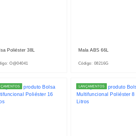
lsa Poliéster 38L
Mala ABS 66L
digo: O@04041
Código: 08216G
NÇAMENTOS
LANÇAMENTOS