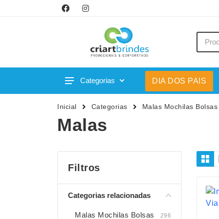
Categorias
DIA DOS PAIS
Acessórios p/ Celular
Caneca
Inicial
Categorias
Malas Mochilas Bolsas
Acessórios para Carros
Canetas
Malas
Bar e Bebidas
Carrega
Blocos e Cadernetas
Casa
Bolsas Térmicas
Chapéu
Filtros
Bonés
Chaveir
Categorias relacionadas
Brinquedos
Conjunt
Caixas de Som
Cooler
Malas Mochilas Bolsas
296