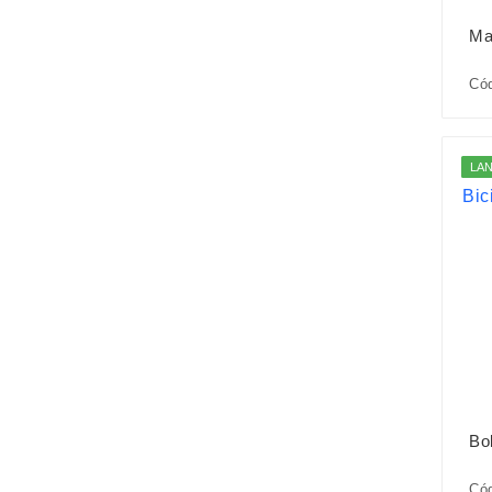
Ma
Có
LA
Bo
Cód