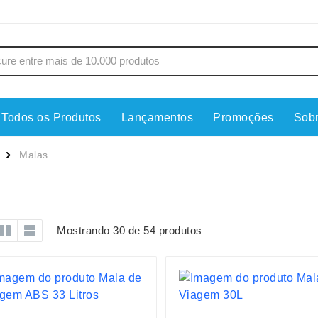
Todos os Produtos
Lançamentos
Promoções
Sob
s
Copos
Estojos
Malas
Cozinha
Ferrament
dores
Cuidados Pessoais
Fones de 
Escritório
Guarda-Ch
Mostrando 30 de 54 produtos
s
Espelhos
Informática
os
Esporte
Kit Churra
os Executivos
Esporte e Jogos
Kit Queijo
Esteiras
Lanternas 