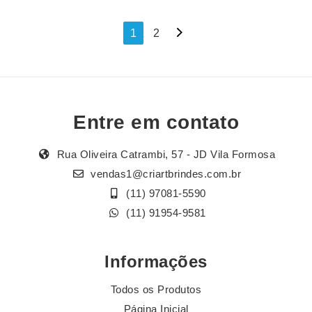
Navegação
1
2
por
posts
Entre em contato
Rua Oliveira Catrambi, 57 - JD Vila Formosa
vendas1@criartbrindes.com.br
(11) 97081-5590
(11) 91954-9581
Informações
Todos os Produtos
Página Inicial