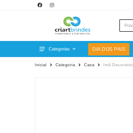
Categorias
DIA DOS PAIS
Acessórios p/ Celular
Caneca
Inicial
Categoria
Casa
Imã Decorativ
Acessórios para Carros
Canetas
Bar e Bebidas
Carrega
Blocos e Cadernetas
Casa
Bolsas Térmicas
Chapéu
Bonés
Chaveir
Brinquedos
Conjunt
Caixas de Som
Cooler