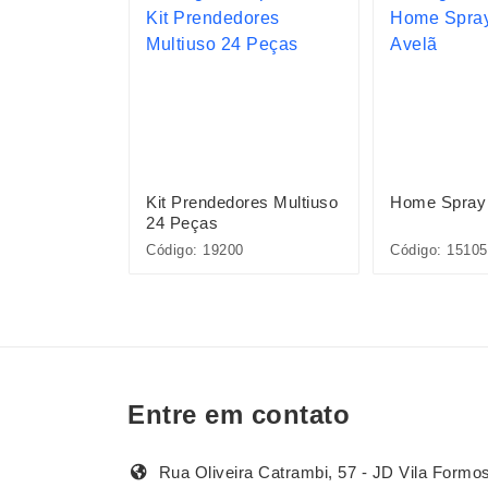
opos Bambu 6
Kit Prendedores Multiuso
Home Spray 
24 Peças
Código: 19200
Código: 1510
Entre em contato
Rua Oliveira Catrambi, 57 - JD Vila Formo