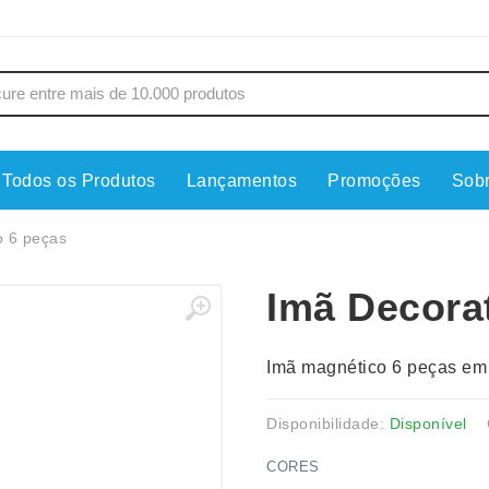
Todos os Produtos
Lançamentos
Promoções
Sob
s
Copos
Estojos
o 6 peças
Cozinha
Ferrament
Imã Decora
dores
Cuidados Pessoais
Fones de 
Escritório
Guarda-Ch
Imã magnético 6 peças em 
s
Espelhos
Informática
os
Esporte
Kit Churra
Disponibilidade:
Disponível
os Executivos
Esporte e Jogos
Kit Queijo
CORES
Esteiras
Lanternas 