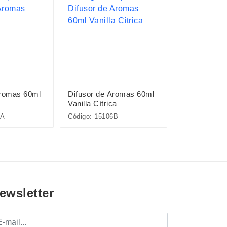
Aromas 60ml
Difusor de Aromas 60ml
Kit Prendedo
Vanilla Cítrica
4 Peças
6A
Código: 15106B
Código: 19194
ewsletter
mail