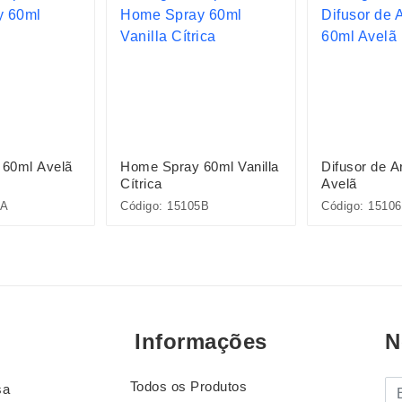
60ml Avelã
Home Spray 60ml Vanilla
Difusor de 
Cítrica
Avelã
5A
Código: 15105B
Código: 1510
Informações
N
Todos os Produtos
E-
sa