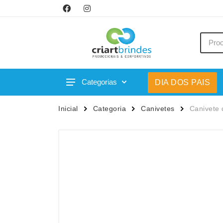
Categorias
DIA DOS PAIS
Acessórios p/ Celular
Caneca
Inicial
Categoria
Canivetes
Canivete 
Acessórios para Carros
Canetas
Bar e Bebidas
Carrega
Blocos e Cadernetas
Casa
Bolsas Térmicas
Chapéu
Bonés
Chaveir
Brinquedos
Conjunt
Caixas de Som
Cooler