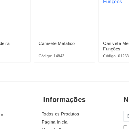
deira
Canivete Metálico
Canivete Met
Funções
Código: 14843
Código: 01263
Informações
N
Todos os Produtos
E-
sa
Página Inicial