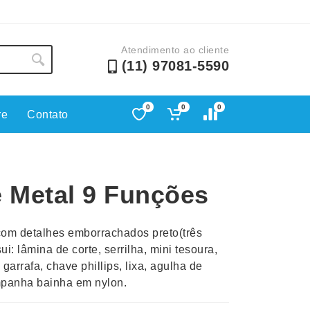
Atendimento ao cliente
(11) 97081-5590
0
0
0
re
Contato
Lápis e Lapiseiras
Nécessa
as
Leques
Pastas
e Metal 9 Funções
Ouvido
Linha Ecológica
Pen Dri
uva
Linha Feminina
Petisqu
com detalhes emborrachados preto(três
 e Telefonia
Linha Masculina
Pets
ui: lâmina de corte, serrilha, mini tesoura,
sco
Malas Mochilas Bolsas
Plaquin
 garrafa, chave phillips, lixa, agulha de
Microfones
Porta C
mpanha bainha em nylon.
e Luminárias
Moda e Estilo
Porta Re