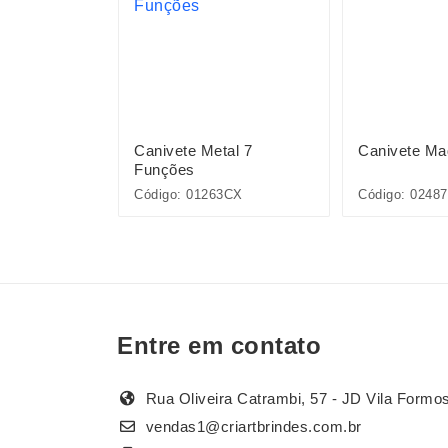
Metal 11
Canivete Metal 7
Canivete Ma
Funções
Código: 01263CX
Código: 02487
Entre em contato
Rua Oliveira Catrambi, 57 - JD Vila Formo
vendas1@criartbrindes.com.br