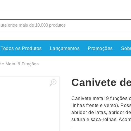
Todos os Produtos
Lançamentos
Promoções
Sob
s
Copos
Estojos
de Metal 9 Funções
Cozinha
Ferrament
Canivete d
dores
Cuidados Pessoais
Fones de 
Escritório
Guarda-Ch
Canivete metal 9 funções 
s
Espelhos
Informática
linhas frente e verso). Poss
os
Esporte
Kit Churra
abridor de latas, abridor de
os Executivos
Esporte e Jogos
Kit Queijo
sutura e saca-rolhas. Aco
Esteiras
Lanternas 