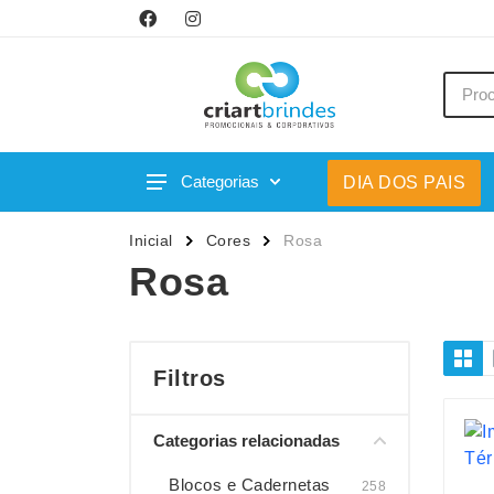
Categorias
DIA DOS PAIS
Acessórios p/ Celular
Caneca
Inicial
Cores
Rosa
Acessórios para Carros
Canetas
Rosa
Bar e Bebidas
Carrega
Blocos e Cadernetas
Casa
Bolsas Térmicas
Chapéu
Filtros
Bonés
Chaveir
Categorias relacionadas
Brinquedos
Conjunt
Caixas de Som
Cooler
Blocos e Cadernetas
258