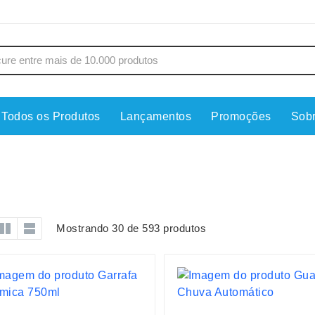
Todos os Produtos
Lançamentos
Promoções
Sob
s
Copos
Estojos
Cozinha
Ferrament
dores
Cuidados Pessoais
Fones de 
Escritório
Guarda-Ch
Mostrando 30 de 593 produtos
s
Espelhos
Informática
os
Esporte
Kit Churra
os Executivos
Esporte e Jogos
Kit Queijo
Esteiras
Lanternas 