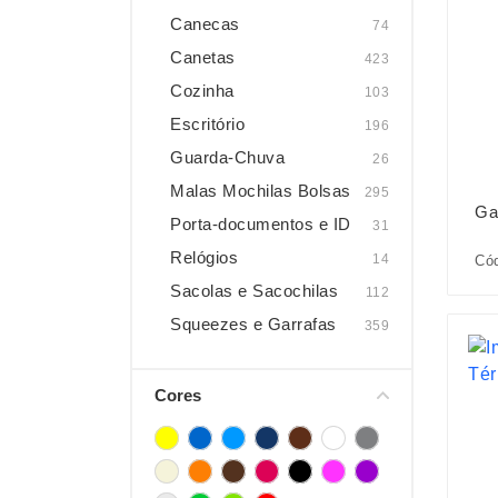
Canecas
74
Canetas
423
Cozinha
103
Escritório
196
Guarda-Chuva
26
Malas Mochilas Bolsas
295
Ga
Porta-documentos e ID
31
Relógios
14
Cód
Sacolas e Sacochilas
112
Squeezes e Garrafas
359
Cores