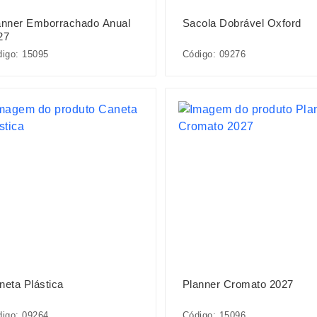
anner Emborrachado Anual
Sacola Dobrável Oxford
27
igo: 15095
Código: 09276
neta Plástica
Planner Cromato 2027
igo: 09264
Código: 15096