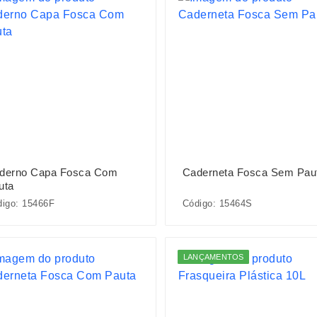
derno Capa Fosca Com
Caderneta Fosca Sem Pau
uta
igo: 15466F
Código: 15464S
LANÇAMENTOS