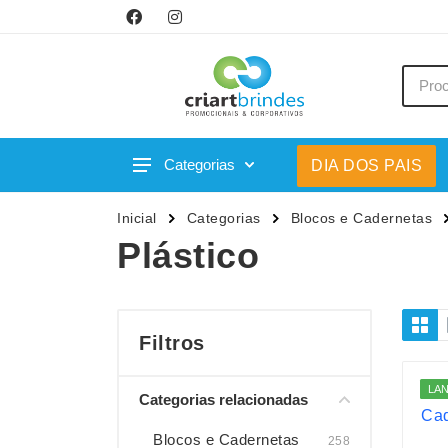
Categorias
DIA DOS PAIS
Acessórios p/ Celular
Caneca
Inicial
Categorias
Blocos e Cadernetas
Acessórios para Carros
Canetas
Plástico
Bar e Bebidas
Carrega
Blocos e Cadernetas
Casa
Bolsas Térmicas
Chapéu
Filtros
Bonés
Chaveir
LA
Categorias relacionadas
Brinquedos
Conjunt
Caixas de Som
Cooler
Blocos e Cadernetas
258