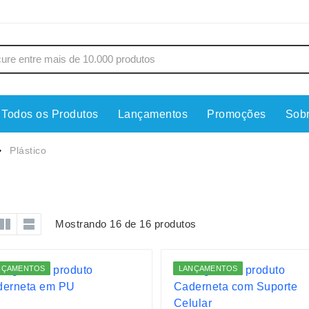
Todos os Produtos
Lançamentos
Promoções
Sob
s
Copos
Estojos
Plástico
Cozinha
Ferrament
dores
Cuidados Pessoais
Fones de 
Escritório
Guarda-Ch
Mostrando 16 de 16 produtos
s
Espelhos
Informática
os
Esporte
Kit Churra
NÇAMENTOS
LANÇAMENTOS
os Executivos
Esporte e Jogos
Kit Queijo
Esteiras
Lanternas 