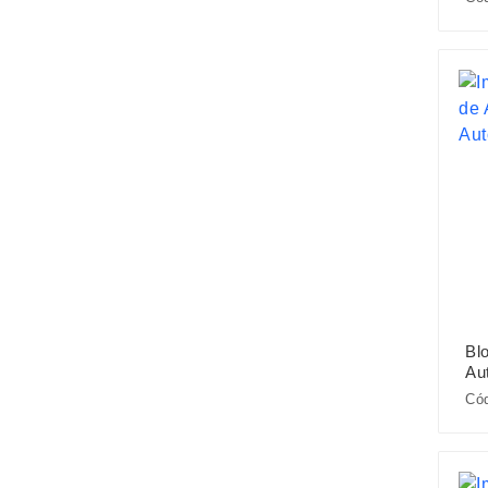
Bl
Au
Cód