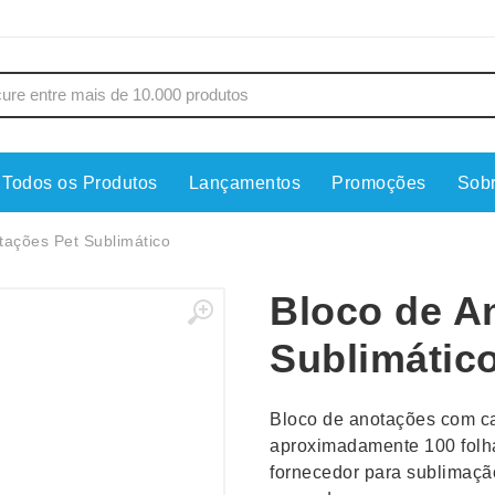
Todos os Produtos
Lançamentos
Promoções
Sob
s
Copos
Estojos
tações Pet Sublimático
Cozinha
Ferrament
Bloco de A
dores
Cuidados Pessoais
Fones de 
Escritório
Guarda-Ch
Sublimátic
s
Espelhos
Informática
os
Esporte
Kit Churra
Bloco de anotações com cap
os Executivos
Esporte e Jogos
Kit Queijo
aproximadamente 100 folh
fornecedor para sublimaçã
Esteiras
Lanternas 