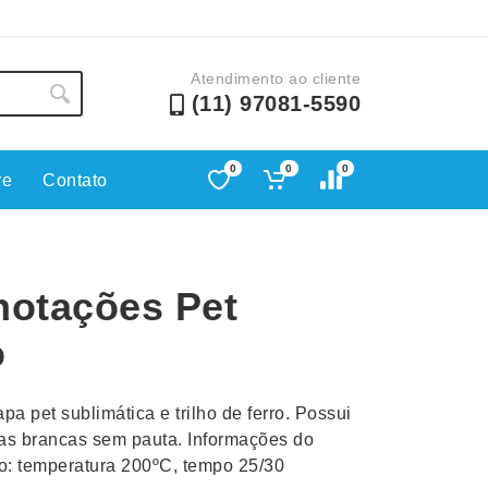
Atendimento ao cliente
(11) 97081-5590
0
0
0
re
Contato
Lápis e Lapiseiras
Nécessa
as
Leques
Pastas
notações Pet
Ouvido
Linha Ecológica
Pen Dri
uva
Linha Feminina
Petisqu
o
 e Telefonia
Linha Masculina
Pets
sco
Malas Mochilas Bolsas
Plaquin
a pet sublimática e trilho de ferro. Possui
Microfones
Porta C
as brancas sem pauta. Informações do
o: temperatura 200ºC, tempo 25/30
e Luminárias
Moda e Estilo
Porta Re