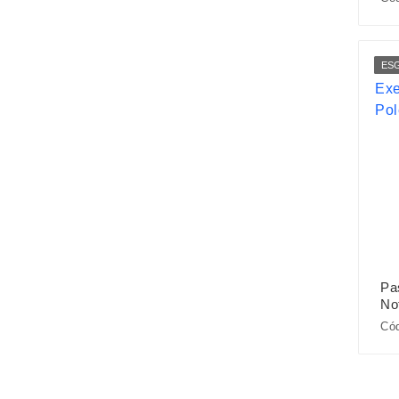
ES
Pa
No
Cód