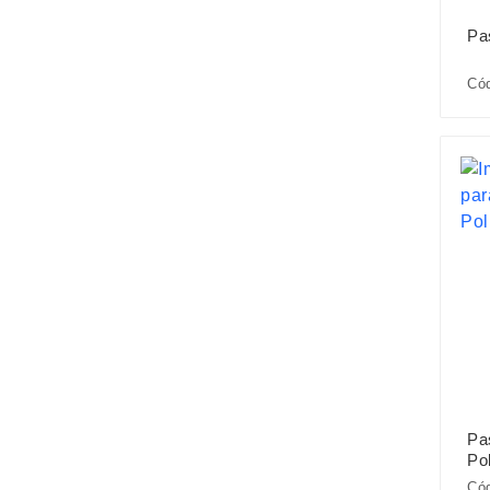
Pa
Có
Pa
Pol
Cód