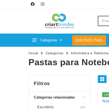
Categorias
DIA DOS PAIS
Acessórios p/ Celular
Caneca
Inicial
Categorias
Informática e Telefonia
Acessórios para Carros
Canetas
Pastas para Noteb
Bar e Bebidas
Carrega
Blocos e Cadernetas
Casa
Bolsas Térmicas
Chapéu
Filtros
Bonés
Chaveir
LA
Categorias relacionadas
Brinquedos
Conjunt
Caixas de Som
Cooler
Escritório
196