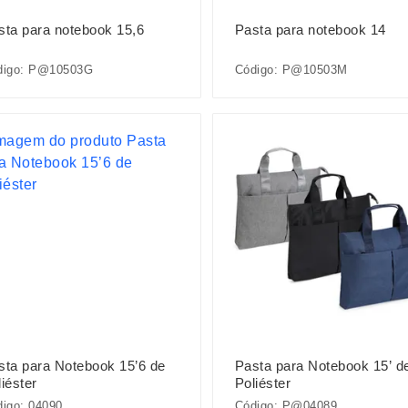
sta para notebook 15,6
Pasta para notebook 14
digo: P@10503G
Código: P@10503M
sta para Notebook 15’6 de
Pasta para Notebook 15’ d
iéster
Poliéster
igo: 04090
Código: P@04089