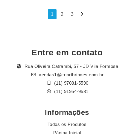
Navegação
1
2
3
por
posts
Entre em contato
Rua Oliveira Catrambi, 57 - JD Vila Formosa
vendas1@criartbrindes.com.br
(11) 97081-5590
(11) 91954-9581
Informações
Todos os Produtos
Página Inicial