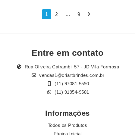
Navegação
1
2
…
9
por
posts
Entre em contato
Rua Oliveira Catrambi, 57 - JD Vila Formosa
vendas1@criartbrindes.com.br
(11) 97081-5590
(11) 91954-9581
Informações
Todos os Produtos
Página Inicial