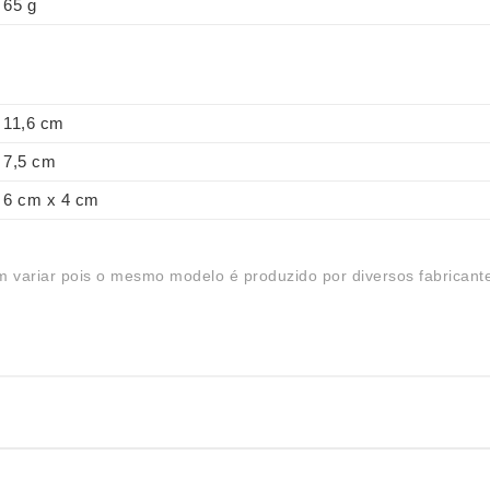
65 g
11,6 cm
7,5 cm
6 cm x 4 cm
 variar pois o mesmo modelo é produzido por diversos fabricant