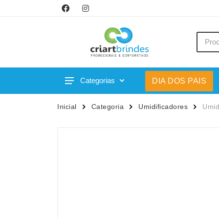
Categorias
DIA DOS PAIS
Acessórios p/ Celular
Caneca
Inicial
Categoria
Umidificadores
Umid
Acessórios para Carros
Canetas
Bar e Bebidas
Carrega
Blocos e Cadernetas
Casa
Bolsas Térmicas
Chapéu
Bonés
Chaveir
Brinquedos
Conjunt
Caixas de Som
Cooler