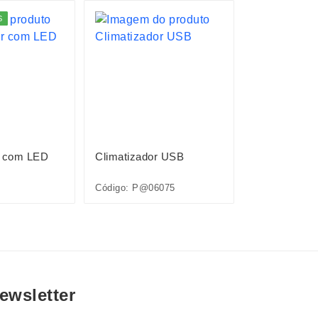
S
ESGOTADO
r com LED
Climatizador USB
Umidificado
Código: P@06075
Código: 1440
ewsletter