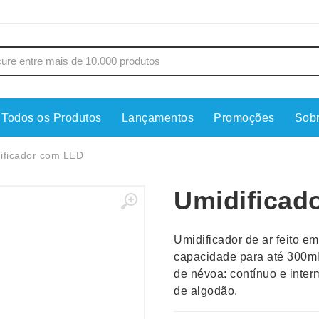
Todos os Produtos
Lançamentos
Promoções
Sob
s
Copos
Estojos
ificador com LED
Cozinha
Ferrament
Umidificad
dores
Cuidados Pessoais
Fones de 
Escritório
Guarda-Ch
Umidificador de ar feito e
s
Espelhos
Informática
capacidade para até 300m
os
Esporte
Kit Churra
de névoa: contínuo e inter
os Executivos
Esporte e Jogos
Kit Queijo
de algodão.
Esteiras
Lanternas 