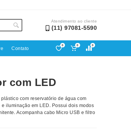
Atendimento ao cliente
(11) 97081-5590
0
0
0
re
Contato
Lápis e Lapiseiras
Nécessa
as
Leques
Pastas
or com LED
Ouvido
Linha Ecológica
Pen Dri
uva
Linha Feminina
Petisqu
m plástico com reservatório de água com
 e Telefonia
Linha Masculina
Pets
l e iluminação em LED. Possui dois modos
sco
Malas Mochilas Bolsas
Plaquin
mitente. Acompanha cabo Micro USB e filtro
Microfones
Porta C
e Luminárias
Moda e Estilo
Porta Re