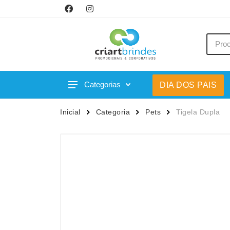
Categorias
DIA DOS PAIS
Acessórios p/ Celular
Caneca
Inicial
Categoria
Pets
Tigela Dupla
Acessórios para Carros
Canetas
Bar e Bebidas
Carrega
Blocos e Cadernetas
Casa
Bolsas Térmicas
Chapéu
Bonés
Chaveir
Brinquedos
Conjunt
Caixas de Som
Cooler