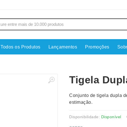
Todos os Produtos
Lançamentos
Promoções
Sob
s
Copos
Estojos
Cozinha
Ferrament
Tigela Dupl
dores
Cuidados Pessoais
Fones de 
Escritório
Guarda-Ch
Conjunto de tigela dupla d
s
Espelhos
Informática
estimação.
os
Esporte
Kit Churra
os Executivos
Esporte e Jogos
Kit Queijo
Disponibilidade:
Disponível
Esteiras
Lanternas 