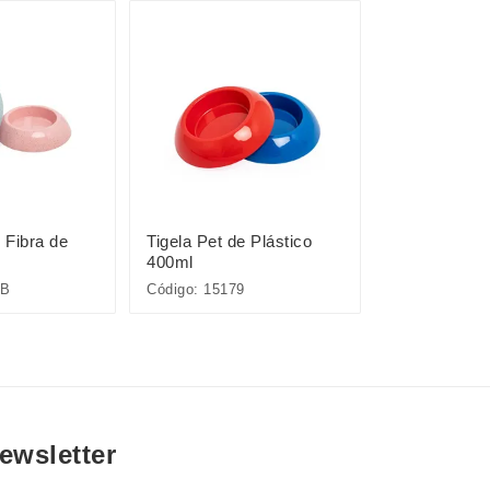
 Fibra de
Tigela Pet de Plástico
Chaveiro Me
400ml
9B
Código: 15179
Código: 07042
ewsletter