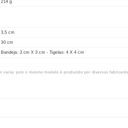
214 g
3,5 cm
30 cm
Bandeja: 3 cm X 3 cm - Tigelas: 4 X 4 cm
 variar pois o mesmo modelo é produzido por diversos fabricant