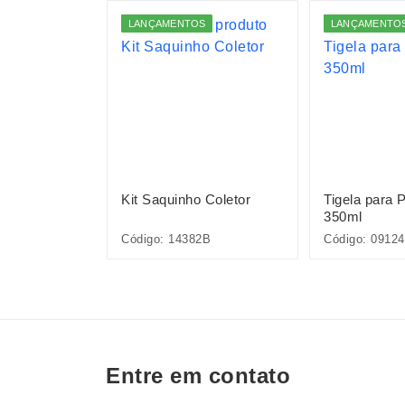
LANÇAMENTOS
LANÇAMENTO
ransporte de
Kit Saquinho Coletor
Tigela para P
350ml
Código: 14382B
Código: 09124
Entre em contato