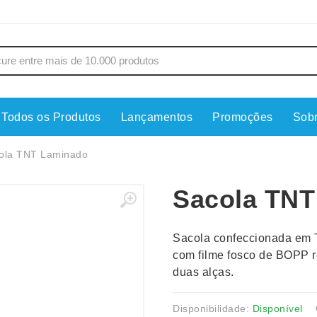
Todos os Produtos
Lançamentos
Promoções
Sob
s
Copos
Estojos
ola TNT Laminado
Cozinha
Ferrament
Sacola TNT
dores
Cuidados Pessoais
Fones de 
Escritório
Guarda-Ch
Sacola confeccionada em 
s
Espelhos
Informática
com filme fosco de BOPP re
os
Esporte
Kit Churra
duas alças.
os Executivos
Esporte e Jogos
Kit Queijo
Esteiras
Lanternas 
Disponibilidade:
Disponível