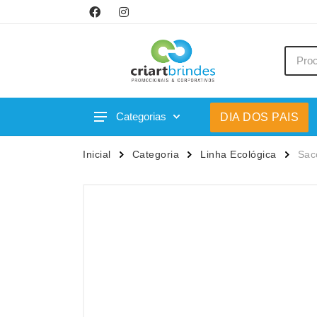
Categorias
DIA DOS PAIS
Acessórios p/ Celular
Caneca
Inicial
Categoria
Linha Ecológica
Sac
Acessórios para Carros
Canetas
Bar e Bebidas
Carrega
Blocos e Cadernetas
Casa
Bolsas Térmicas
Chapéu
Bonés
Chaveir
Brinquedos
Conjunt
Caixas de Som
Cooler