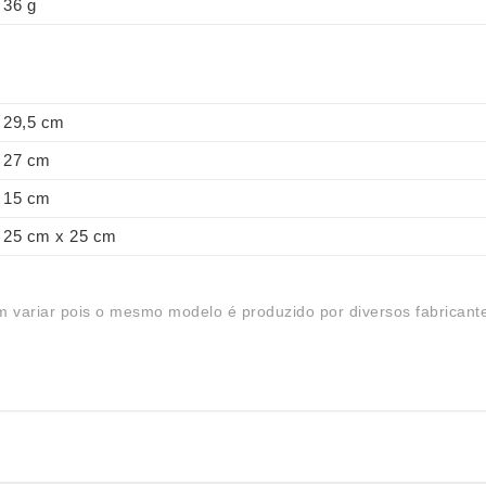
36 g
29,5 cm
27 cm
15 cm
25 cm x 25 cm
 variar pois o mesmo modelo é produzido por diversos fabricant