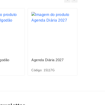
lgodão
Agenda Diária 2027
Agenda Diár
Código: 15117G
Código: 1511