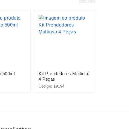
o 500ml
Kit Prendedores Multiuso
Kit Queijo 3
4 Peças
Código: 19194
Código: 15087