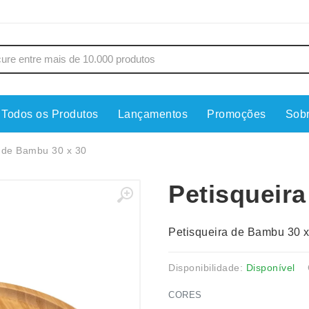
Todos os Produtos
Lançamentos
Promoções
Sob
s
Copos
Estojos
a de Bambu 30 x 30
Cozinha
Ferrament
Petisqueir
dores
Cuidados Pessoais
Fones de 
Escritório
Guarda-Ch
Petisqueira de Bambu 30 x
s
Espelhos
Informática
os
Esporte
Kit Churra
Disponibilidade:
Disponível
os Executivos
Esporte e Jogos
Kit Queijo
CORES
Esteiras
Lanternas 