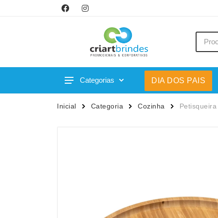
Categorias
DIA DOS PAIS
Acessórios p/ Celular
Caneca
Inicial
Categoria
Cozinha
Petisqueir
Acessórios para Carros
Canetas
Bar e Bebidas
Carrega
Blocos e Cadernetas
Casa
Bolsas Térmicas
Chapéu
Bonés
Chaveir
Brinquedos
Conjunt
Caixas de Som
Cooler