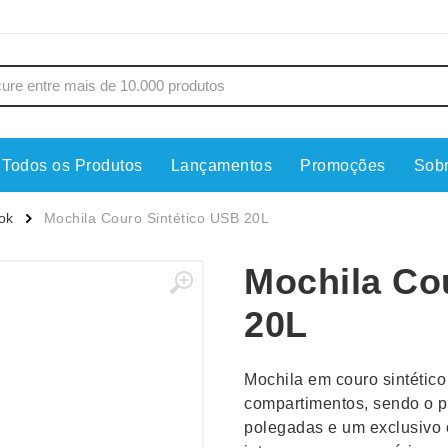
Todos os Produtos
Lançamentos
Promoções
Sob
s
Copos
Estojos
ok
Mochila Couro Sintético USB 20L
Cozinha
Ferrament
Mochila Co
dores
Cuidados Pessoais
Fones de 
Escritório
Guarda-Ch
20L
s
Espelhos
Informática
os
Esporte
Kit Churra
Mochila em couro sintético 
os Executivos
Esporte e Jogos
Kit Queijo
compartimentos, sendo o p
polegadas e um exclusivo c
Esteiras
Lanternas 