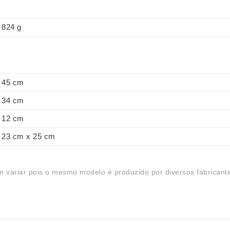
824 g
45 cm
34 cm
12 cm
23 cm x 25 cm
 variar pois o mesmo modelo é produzido por diversos fabricant