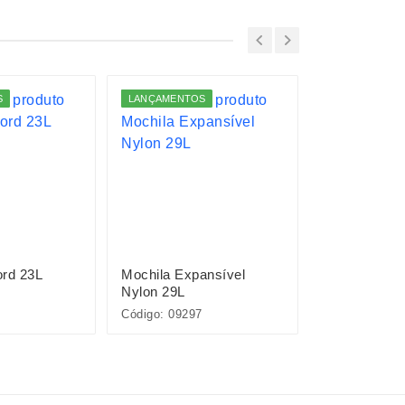
S
LANÇAMENTOS
LANÇAMENTO
ord 23L
Mochila Expansível
Mochila Oxf
Nylon 29L
Código: 09297
Código: 01322