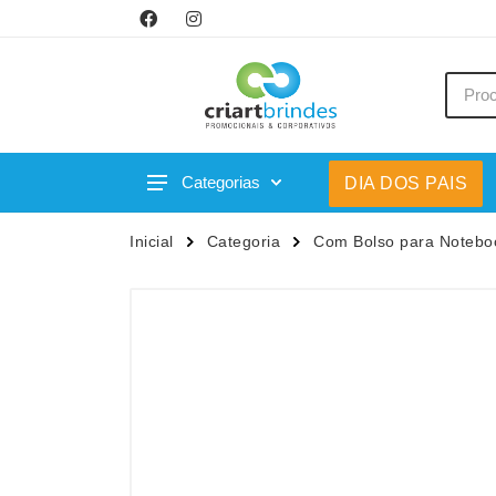
Categorias
DIA DOS PAIS
Acessórios p/ Celular
Caneca
Inicial
Categoria
Com Bolso para Notebo
Acessórios para Carros
Canetas
Bar e Bebidas
Carrega
Blocos e Cadernetas
Casa
Bolsas Térmicas
Chapéu
Bonés
Chaveir
Brinquedos
Conjunt
Caixas de Som
Cooler