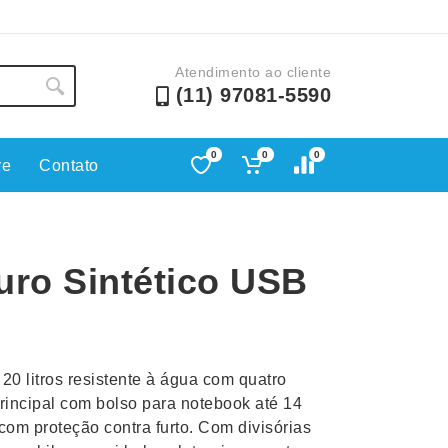
Atendimento ao cliente
(11) 97081-5590
0
0
0
re
Contato
Lápis e Lapiseiras
Nécessa
as
Leques
Pastas
uro Sintético USB
Ouvido
Linha Ecológica
Pen Dri
uva
Linha Feminina
Petisqu
 e Telefonia
Linha Masculina
Pets
sco
Malas Mochilas Bolsas
Plaquin
20 litros resistente à água com quatro
Microfones
Porta C
rincipal com bolso para notebook até 14
om proteção contra furto. Com divisórias
e Luminárias
Moda e Estilo
Porta Re