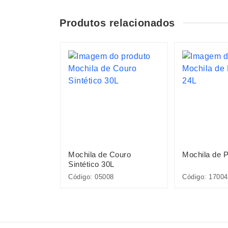
Produtos relacionados
S
éster 20L
Mochila de Couro
Mochila de P
Sintético 30L
Código: 05008
Código: 17004