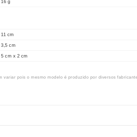
16 g
11 cm
3,5 cm
5 cm x 2 cm
 variar pois o mesmo modelo é produzido por diversos fabricant