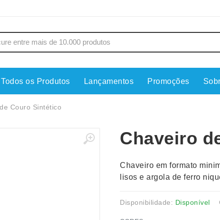
Todos os Produtos
Lançamentos
Promoções
Sob
s
Copos
Estojos
de Couro Sintético
Cozinha
Ferrament
Chaveiro de
dores
Cuidados Pessoais
Fones de 
Escritório
Guarda-Ch
Chaveiro em formato minima
s
Espelhos
Informática
lisos e argola de ferro niq
os
Esporte
Kit Churra
os Executivos
Esporte e Jogos
Kit Queijo
Disponibilidade:
Disponível
Esteiras
Lanternas 