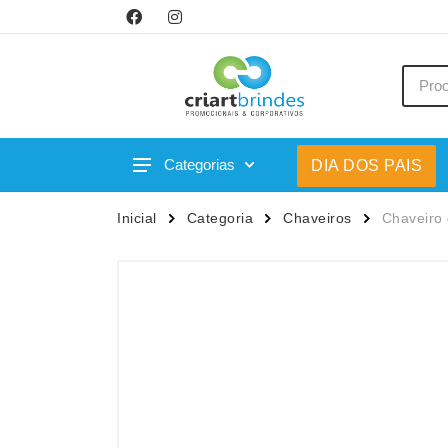
Categorias
DIA DOS PAIS
Acessórios p/ Celular
Caneca
Inicial
Categoria
Chaveiros
Chaveiro 
Acessórios para Carros
Canetas
Bar e Bebidas
Carrega
Blocos e Cadernetas
Casa
Bolsas Térmicas
Chapéu
Bonés
Chaveir
Brinquedos
Conjunt
Caixas de Som
Cooler