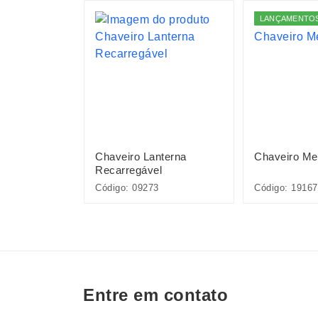
LANÇAMENTO
pivara
Chaveiro Lanterna
Chaveiro Met
Recarregável
INQ130-MIS
Código: 09273
Código: 19167
Entre em contato