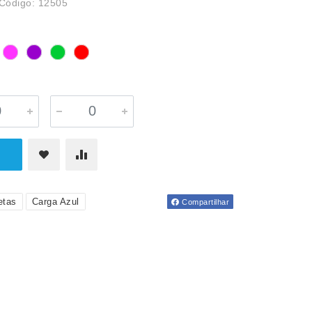
Código: 12505
etas
Carga Azul
Compartilhar