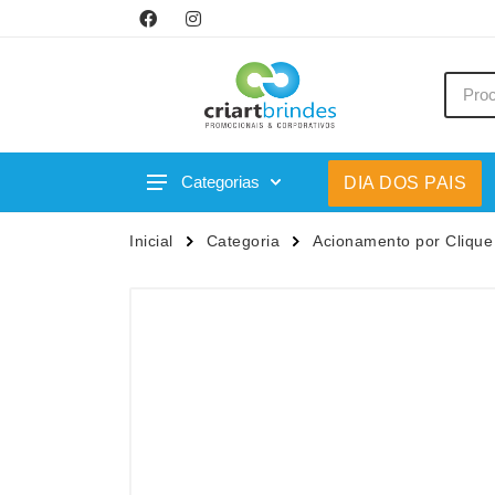
Categorias
DIA DOS PAIS
Acessórios p/ Celular
Caneca
Inicial
Categoria
Acionamento por Clique
Acessórios para Carros
Canetas
Bar e Bebidas
Carrega
Blocos e Cadernetas
Casa
Bolsas Térmicas
Chapéu
Bonés
Chaveir
Brinquedos
Conjunt
Caixas de Som
Cooler