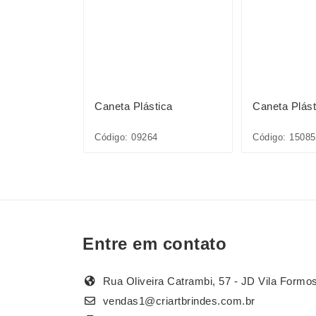
ica
Caneta Plástica
Caneta Plást
1L*CP*
Código: 09264
Código: 1508
Entre em contato
Rua Oliveira Catrambi, 57 - JD Vila Formo
vendas1@criartbrindes.com.br