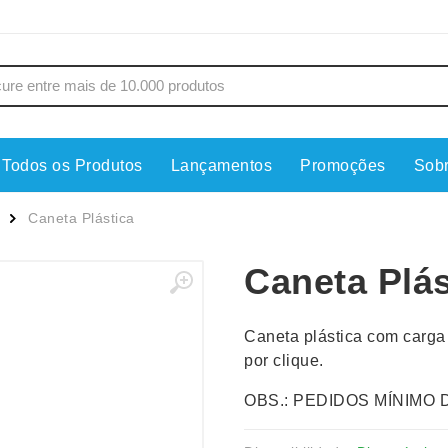
Todos os Produtos
Lançamentos
Promoções
Sob
s
Copos
Estojos
Caneta Plástica
Cozinha
Ferrament
Caneta Plás
dores
Cuidados Pessoais
Fones de 
Escritório
Guarda-Ch
Caneta plástica com carga
s
Espelhos
Informática
por clique.
os
Esporte
Kit Churra
OBS.: PEDIDOS MÍNIMO 
os Executivos
Esporte e Jogos
Kit Queijo
Esteiras
Lanternas 