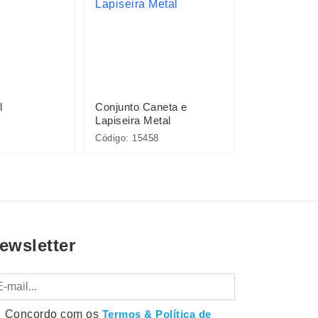
l
Conjunto Caneta e
Pacote com 
Lapiseira Metal
Plásticas
Código: 15458
Código: P@08
ewsletter
mail
Concordo com os
Termos & Política de