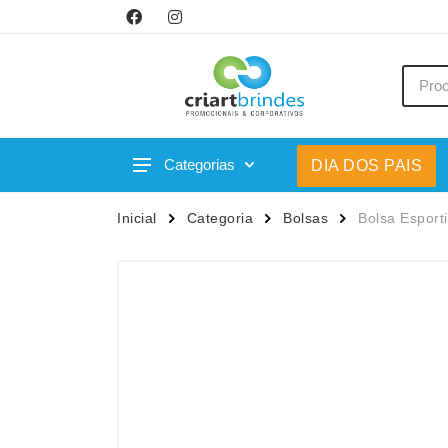
Categorias
DIA DOS PAIS
Acessórios p/ Celular
Caneca
Inicial
Categoria
Bolsas
Bolsa Esport
Acessórios para Carros
Canetas
Bar e Bebidas
Carrega
Blocos e Cadernetas
Casa
Bolsas Térmicas
Chapéu
Bonés
Chaveir
Brinquedos
Conjunt
Caixas de Som
Cooler