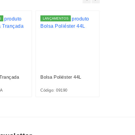
S
LANÇAMENTOS
 Trançada
Bolsa Poliéster 44L
Bolsa EVA
7A
Código: 09190
Código: 09233