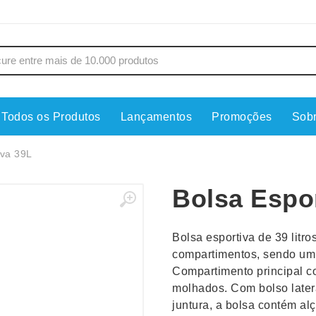
Todos os Produtos
Lançamentos
Promoções
Sob
s
Copos
Estojos
iva 39L
Cozinha
Ferrament
Bolsa Espo
dores
Cuidados Pessoais
Fones de 
Escritório
Guarda-Ch
Bolsa esportiva de 39 litro
s
Espelhos
Informática
compartimentos, sendo um 
os
Esporte
Kit Churra
Compartimento principal co
os Executivos
Esporte e Jogos
Kit Queijo
molhados. Com bolso later
juntura, a bolsa contém al
Esteiras
Lanternas 