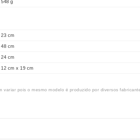
548 g
23 cm
48 cm
24 cm
12 cm x 19 cm
 variar pois o mesmo modelo é produzido por diversos fabricant