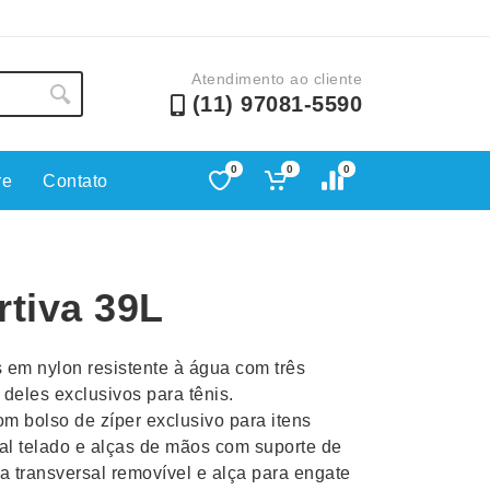
Atendimento ao cliente
(11) 97081-5590
0
0
0
re
Contato
Lápis e Lapiseiras
Nécessa
as
Leques
Pastas
rtiva 39L
Ouvido
Linha Ecológica
Pen Dri
uva
Linha Feminina
Petisqu
s em nylon resistente à água com três
 e Telefonia
Linha Masculina
Pets
deles exclusivos para tênis.
sco
Malas Mochilas Bolsas
Plaquin
m bolso de zíper exclusivo para itens
Microfones
Porta C
al telado e alças de mãos com suporte de
ça transversal removível e alça para engate
e Luminárias
Moda e Estilo
Porta Re