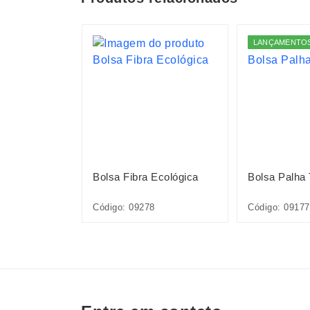
S
LANÇAMENTO
Sintético
Bolsa Fibra Ecológica
Bolsa Palha
36L
Código: 09278
Código: 09177