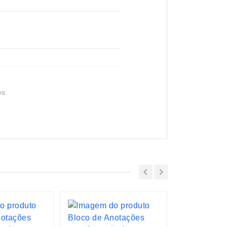
es.
ESGOTADO