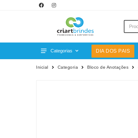
Categorias
DIA DOS PAIS
Acessórios p/ Celular
Caneca
Inicial
Categoria
Bloco de Anotações
Acessórios para Carros
Canetas
Bar e Bebidas
Carrega
Blocos e Cadernetas
Casa
Bolsas Térmicas
Chapéu
Bonés
Chaveir
Brinquedos
Conjunt
Caixas de Som
Cooler