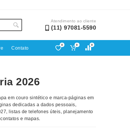
Atendimento ao cliente
(11) 97081-5590
0
0
0
re
Contato
Lápis e Lapiseiras
Nécessa
as
Leques
Pastas
ria 2026
Ouvido
Linha Ecológica
Pen Dri
uva
Linha Feminina
Petisqu
pa em couro sintético e marca-páginas em
 e Telefonia
Linha Masculina
Pets
áginas dedicadas a dados pessoais,
sco
Malas Mochilas Bolsas
Plaquin
27, listas de telefones úteis, planejamento
Microfones
Porta C
de contatos e mapas.
e Luminárias
Moda e Estilo
Porta Re