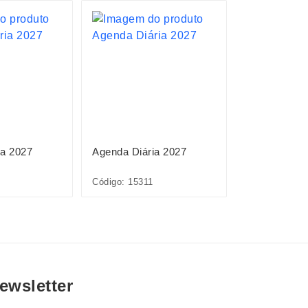
ia 2027
Agenda Diária 2027
Planner Emb
Anual 2027
Código: 15311
Código: 15095
ewsletter