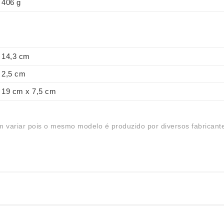
406 g
14,3 cm
2,5 cm
19 cm x 7,5 cm
 variar pois o mesmo modelo é produzido por diversos fabricant