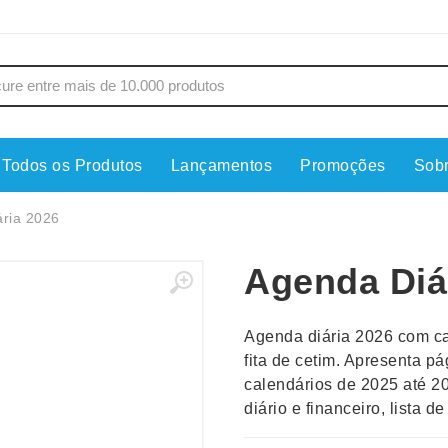
Todos os Produtos
Lançamentos
Promoções
Sob
s
Copos
Estojos
ria 2026
Cozinha
Ferrament
Agenda Diá
dores
Cuidados Pessoais
Fones de 
Escritório
Guarda-Ch
Agenda diária 2026 com ca
s
Espelhos
Informática
fita de cetim. Apresenta p
os
Esporte
Kit Churra
calendários de 2025 até 20
os Executivos
Esporte e Jogos
Kit Queijo
diário e financeiro, lista 
Esteiras
Lanternas 