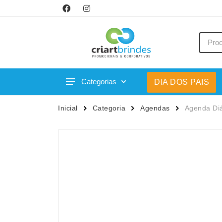
Categorias
DIA DOS PAIS
Acessórios p/ Celular
Caneca
Inicial
Categoria
Agendas
Agenda Diá
Acessórios para Carros
Canetas
Bar e Bebidas
Carrega
Blocos e Cadernetas
Casa
Bolsas Térmicas
Chapéu
Bonés
Chaveir
Brinquedos
Conjunt
Caixas de Som
Cooler