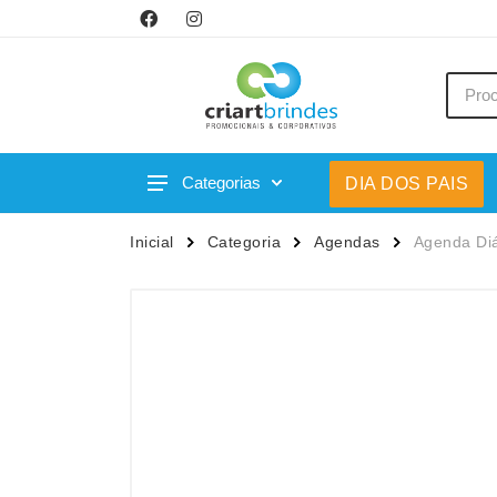
Categorias
DIA DOS PAIS
Acessórios p/ Celular
Caneca
Inicial
Categoria
Agendas
Agenda Diá
Acessórios para Carros
Canetas
Bar e Bebidas
Carrega
Blocos e Cadernetas
Casa
Bolsas Térmicas
Chapéu
Bonés
Chaveir
Brinquedos
Conjunt
Caixas de Som
Cooler