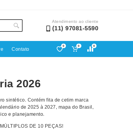
Atendimento ao cliente
(11) 97081-5590
0
0
0
re
Contato
Lápis e Lapiseiras
Nécessa
as
Leques
Pastas
ria 2026
Ouvido
Linha Ecológica
Pen Dri
uva
Linha Feminina
Petisqu
o sintético. Contém fita de cetim marca
 e Telefonia
Linha Masculina
Pets
alendário de 2025 à 2027, mapa do Brasil,
sco
Malas Mochilas Bolsas
Plaquin
nico e planejamento.
Microfones
Porta C
MÚLTIPLOS DE 10 PEÇAS!
e Luminárias
Moda e Estilo
Porta Re