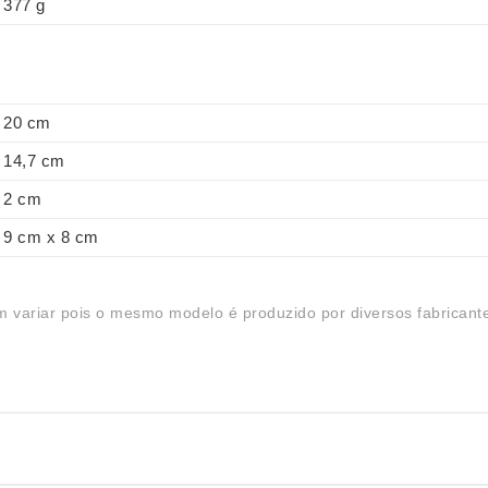
377 g
20 cm
14,7 cm
2 cm
9 cm x 8 cm
 variar pois o mesmo modelo é produzido por diversos fabricant