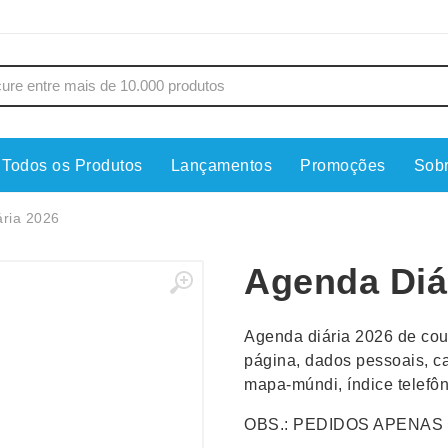
Todos os Produtos
Lançamentos
Promoções
Sob
s
Copos
Estojos
ria 2026
Cozinha
Ferrament
Agenda Diá
dores
Cuidados Pessoais
Fones de 
Escritório
Guarda-Ch
Agenda diária 2026 de cour
s
Espelhos
Informática
página, dados pessoais, c
os
Esporte
Kit Churra
mapa-múndi, índice telefô
os Executivos
Esporte e Jogos
Kit Queijo
OBS.: PEDIDOS APENAS 
Esteiras
Lanternas 