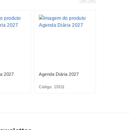
ia 2027
Agenda Diária 2027
Planner Emb
Anual 2027
Código: 15311
Código: 15095