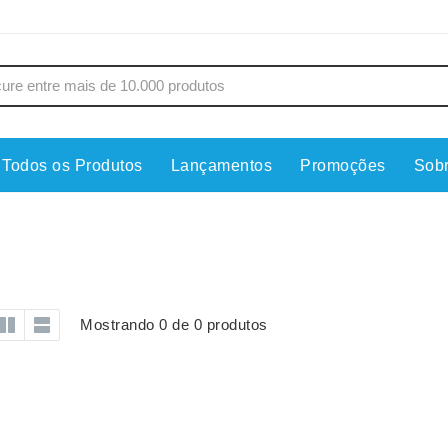
Todos os Produtos
Lançamentos
Promoções
Sob
s
Copos
Estojos
Cozinha
Ferrament
dores
Cuidados Pessoais
Fones de 
Escritório
Guarda-Ch
Mostrando 0 de 0 produtos
s
Espelhos
Informática
os
Esporte
Kit Churra
os Executivos
Esporte e Jogos
Kit Queijo
Esteiras
Lanternas 