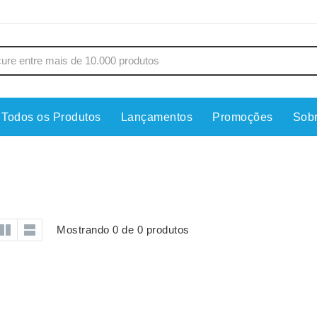
Todos os Produtos
Lançamentos
Promoções
Sob
s
Copos
Estojos
Cozinha
Ferrament
dores
Cuidados Pessoais
Fones de 
Escritório
Guarda-Ch
Mostrando 0 de 0 produtos
s
Espelhos
Informática
os
Esporte
Kit Churra
os Executivos
Esporte e Jogos
Kit Queijo
Esteiras
Lanternas 