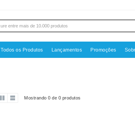
Todos os Produtos
Lançamentos
Promoções
Sob
s
Copos
Estojos
Cozinha
Ferrament
dores
Cuidados Pessoais
Fones de 
Escritório
Guarda-Ch
Mostrando 0 de 0 produtos
s
Espelhos
Informática
os
Esporte
Kit Churra
os Executivos
Esporte e Jogos
Kit Queijo
Esteiras
Lanternas 