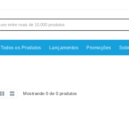
Todos os Produtos
Lançamentos
Promoções
Sob
s
Copos
Estojos
Cozinha
Ferrament
dores
Cuidados Pessoais
Fones de 
Escritório
Guarda-Ch
Mostrando 0 de 0 produtos
s
Espelhos
Informática
os
Esporte
Kit Churra
os Executivos
Esporte e Jogos
Kit Queijo
Esteiras
Lanternas 