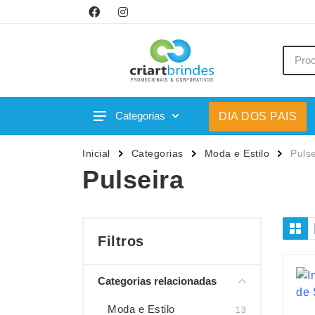
Categorias
DIA DOS PAIS
Acessórios p/ Celular
Caneca
Inicial
Categorias
Moda e Estilo
Pulse
Acessórios para Carros
Canetas
Pulseira
Bar e Bebidas
Carrega
Blocos e Cadernetas
Casa
Bolsas Térmicas
Chapéu
Filtros
Bonés
Chaveir
Categorias relacionadas
Brinquedos
Conjunt
Caixas de Som
Cooler
Moda e Estilo
13