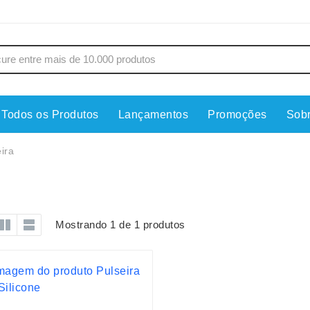
Todos os Produtos
Lançamentos
Promoções
Sob
s
Copos
Estojos
ira
Cozinha
Ferrament
dores
Cuidados Pessoais
Fones de 
Escritório
Guarda-Ch
Mostrando 1 de 1 produtos
s
Espelhos
Informática
os
Esporte
Kit Churra
os Executivos
Esporte e Jogos
Kit Queijo
Esteiras
Lanternas 