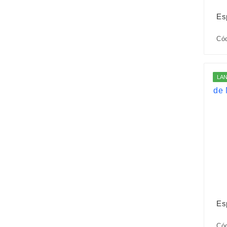
Es
Cód
LA
Es
Cód