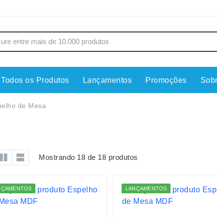
Todos os Produtos
Lançamentos
Promoções
Sob
s
Copos
Estojos
pelho de Mesa
Cozinha
Ferrament
dores
Cuidados Pessoais
Fones de 
Escritório
Guarda-Ch
Mostrando 18 de 18 produtos
s
Espelhos
Informática
os
Esporte
Kit Churra
NÇAMENTOS
LANÇAMENTOS
os Executivos
Esporte e Jogos
Kit Queijo
Esteiras
Lanternas 