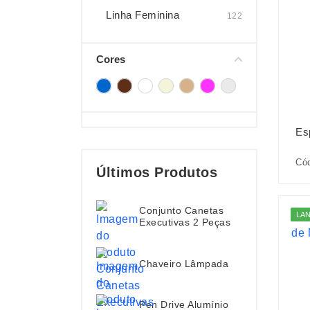
Linha Feminina
122
Cores
Es
Cód
Últimos Produtos
Conjunto Canetas
LA
Executivas 2 Peças
Chaveiro Lâmpada
Pen Drive Alumínio