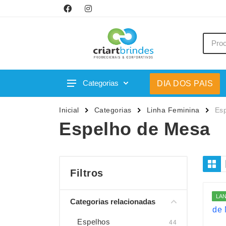
Categorias
DIA DOS PAIS
Acessórios p/ Celular
Caneca
Inicial
Categorias
Linha Feminina
Es
Acessórios para Carros
Canetas
Espelho de Mesa
Bar e Bebidas
Carrega
Blocos e Cadernetas
Casa
Bolsas Térmicas
Chapéu
Filtros
Bonés
Chaveir
LA
Categorias relacionadas
Brinquedos
Conjunt
Caixas de Som
Cooler
Espelhos
44