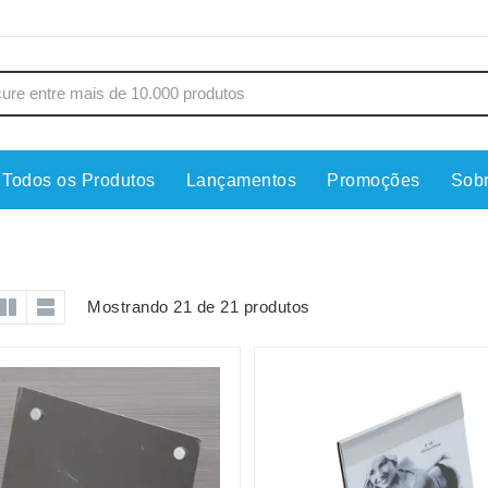
Todos os Produtos
Lançamentos
Promoções
Sob
s
Copos
Estojos
Cozinha
Ferrament
dores
Cuidados Pessoais
Fones de 
Mostrando 21 de 21 produtos
Escritório
Guarda-Ch
s
Espelhos
Informática
os
Esporte
Kit Churra
os Executivos
Esporte e Jogos
Kit Queijo
Esteiras
Lanternas 