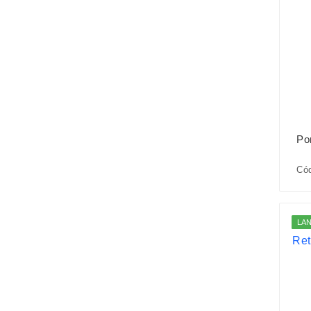
Po
Có
LA