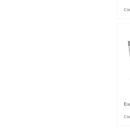
Cód
Ex
Cód