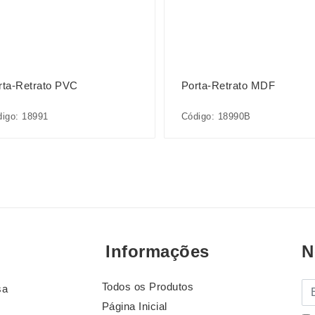
rta-Retrato PVC
Porta-Retrato MDF
igo: 18991
Código: 18990B
Informações
N
Todos os Produtos
E-
sa
Página Inicial